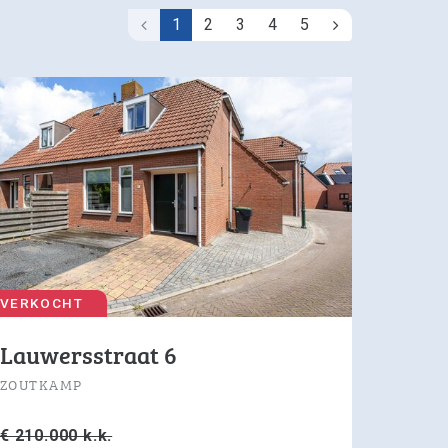
1
2
3
4
5
Vorige
Volgende
VERKOCHT
Lauwersstraat 6
ZOUTKAMP
€ 210.000 k.k.