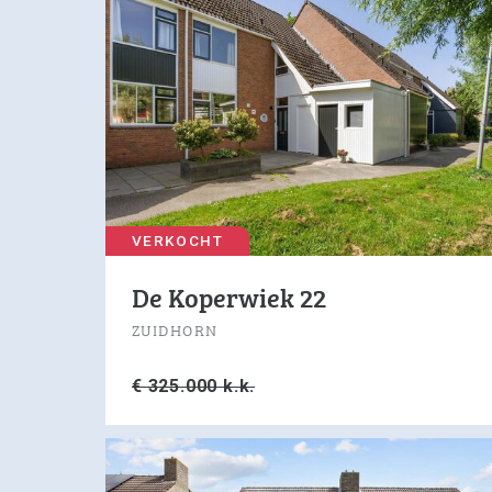
VERKOCHT
De Koperwiek 22
ZUIDHORN
€ 325.000 k.k.