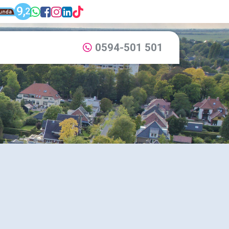
unda: Dijkstra Makelaardij & Financieel adv
9,
WhatsApp: 0594-501 501
Facebook: Dijkstra Mak
Instagram: Dijkstra M
LinkedIn: Dijkstra M
TikTok: Dijkstra M
2
Dijkstra Makelaardij & Financieel advies
0594-501 501
Bel ons via: