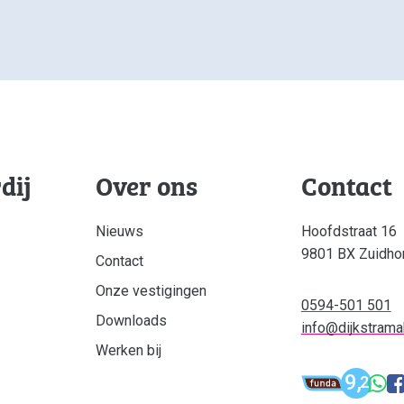
dij
Over ons
Contact
Nieuws
Hoofdstraat 16
9801 BX Zuidho
Contact
Onze vestigingen
0594-501 501
Downloads
info@dijkstramak
Werken bij
Funda: Dijk
9,
W
2
Dijks