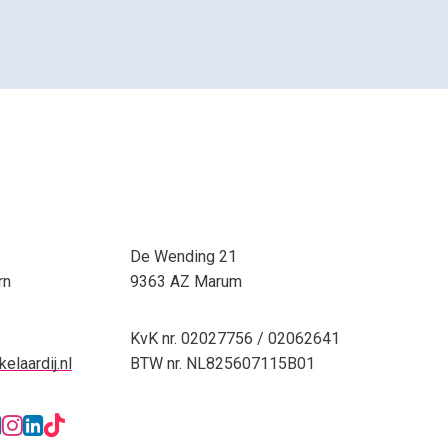
De Wending 21
rn
9363 AZ Marum
KvK nr. 02027756 / 02062641
elaardij.nl
BTW nr. NL825607115B01
stra Makelaardij & Financieel advies
hatsApp: 0594-501 501
Facebook: Dijkstra Makelaardi
Instagram: Dijkstra Makelaa
LinkedIn: Dijkstra Makelaa
TikTok: Dijkstra Makelaar
tra Makelaardij & Financieel advies op Funda 