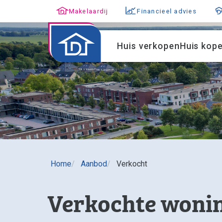
Makelaardij
Financieel advies
Huis verkopen
Huis kop
Home
Aanbod
Verkocht
Verkochte woni