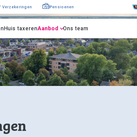
F
Verzekeringen
Pensioenen
en
Huis taxeren
Aanbod
Ons team
ngen