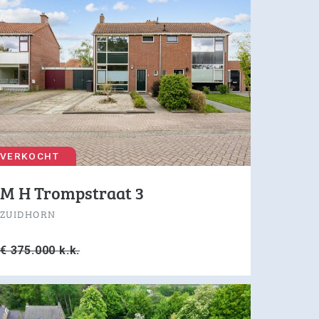
VERKOCHT
M H Trompstraat 3
ZUIDHORN
€ 375.000 k.k.