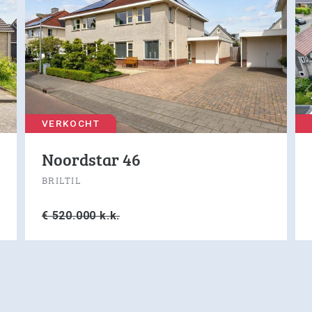
VERKOCHT
Noordstar 46
BRILTIL
€ 520.000 k.k.