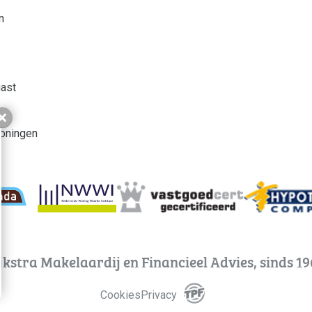
n
gast
ve
Sluiten
oningen
jkstra Makelaardij en Financieel Advies, sinds 19
Realisatie: The Publishing 
Cookies
Privacy