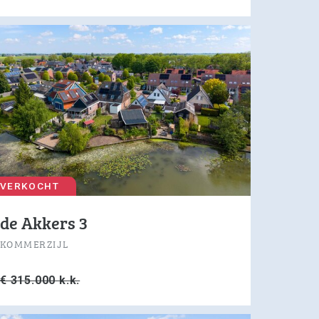
VERKOCHT
de Akkers 3
KOMMERZIJL
€ 315.000 k.k.