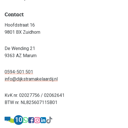
Contact
Hoofdstraat 16
9801 BX Zuidhorn
De Wending 21
9363 AZ Marum
0594-501 501
info@dijkstramakelaardij.nl
KvK nr. 02027756 / 02062641
BTW nr. NL825607115B01
Advieskeuze.nl: Dijkstra Makelaardij & Fi
10
WhatsApp: 0594-501 501
Facebook: Dijkstra Ma
Instagram: Dijkstra
LinkedIn: Dijkstra
TikTok: Dijkstra 
Dijkstra Makelaardij & Financieel advi