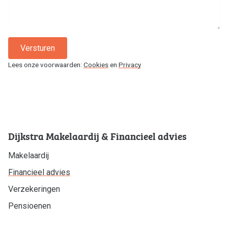
Onze vestigingen
Downloads
Werken bij
Versturen
Contact
Lees onze voorwaarden:
Cookies
en
Privacy
Hoofdstraat 16
9801 BX Zuidhorn
De Wending 21
9363 AZ Marum
Dijkstra Makelaardij & Financieel advies
0594-501 501
info@dijkstramakelaardij.nl
Makelaardij
KvK nr. 02027756 / 02062641
BTW nr. NL825607115B01
Financieel advies
Verzekeringen
Pensioenen