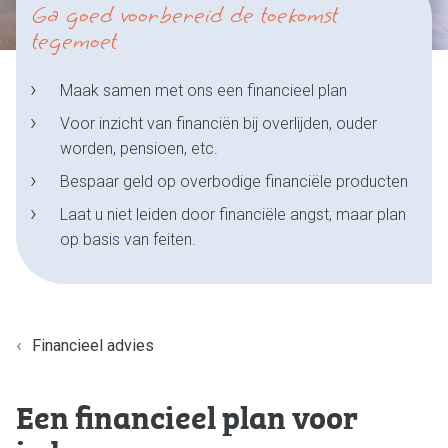
Financieel advies
Ga goed voorbereid de toekomst
Verzekeringen
tegemoet
Pensioenen
Maak samen met ons een financieel plan
Financieel advies
Voor inzicht van financiën bij overlijden, ouder
worden, pensioen, etc.
Hypotheken
Bespaar geld op overbodige financiële producten
Financiële planning
Kredieten
Laat u niet leiden door financiële angst, maar plan
op basis van feiten.
Ons team
Afspraak maken
Beloningsbeleid
Financieel advies
Over ons
Nieuws
Een financieel plan voor
Contact