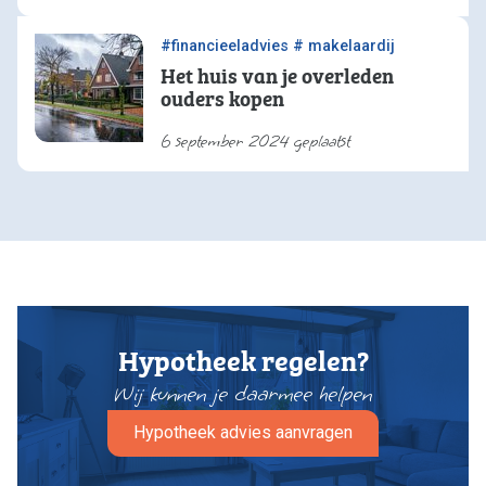
/
#financieeladvies
# makelaardij
Het huis van je overleden
ouders kopen
6 september 2024 geplaatst
Hypotheek regelen?
Wij kunnen je daarmee helpen
Hypotheek advies aanvragen