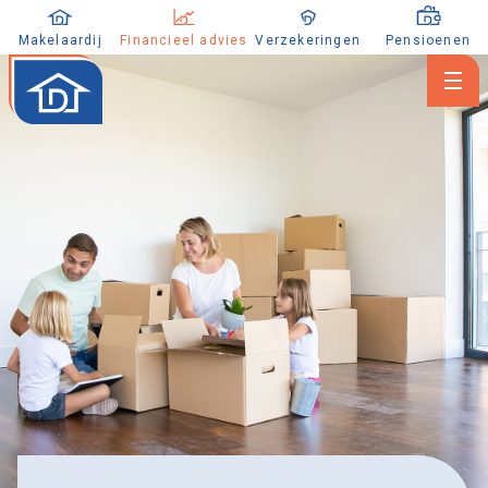
Makelaardij
Financieel advies
Verzekeringen
Pensioenen
Hypotheken
Financiële planning
Kredieten
Ons team
Dijkstra Makelaardij & Financieel advies
Makelaardij