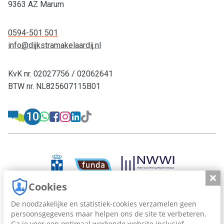
9363 AZ Marum
0594-501 501
info@dijkstramakelaardij.nl
KvK nr. 02027756 / 02062641
BTW nr. NL825607115B01
Advieskeuze.nl: Dijkstra Makelaardij & Fi
10
WhatsApp: 0594-501 501
Facebook: Dijkstra Ma
Instagram: Dijkstra
LinkedIn: Dijkstra
TikTok: Dijkstra 
Dijkstra Makelaardij & Financieel advi
Slui
Cookies
De noodzakelijke en statistiek-cookies verzamelen geen
persoonsgegevens maar helpen ons de site te verbeteren.
Dijkstra Makelaardij en Financieel Advies, sinds 1963.
Ga je voor een optimaal werkende website inclusief