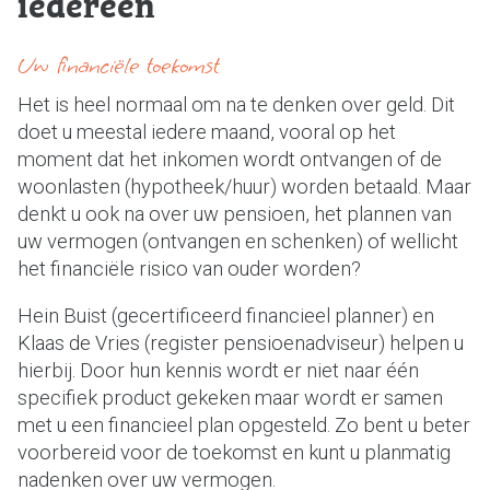
iedereen
Onze vestigingen
Downloads
Uw financiële toekomst
Werken bij
Het is heel normaal om na te denken over geld. Dit
Contact
doet u meestal iedere maand, vooral op het
moment dat het inkomen wordt ontvangen of de
Hoofdstraat 16
woonlasten (hypotheek/huur) worden betaald. Maar
9801 BX Zuidhorn
denkt u ook na over uw pensioen, het plannen van
De Wending 21
uw vermogen (ontvangen en schenken) of wellicht
9363 AZ Marum
het financiële risico van ouder worden?
0594-501 501
info@dijkstramakelaardij.nl
Hein Buist (gecertificeerd financieel planner) en
Klaas de Vries (register pensioenadviseur) helpen u
KvK nr. 02027756 / 02062641
hierbij. Door hun kennis wordt er niet naar één
BTW nr. NL825607115B01
specifiek product gekeken maar wordt er samen
met u een financieel plan opgesteld. Zo bent u beter
voorbereid voor de toekomst en kunt u planmatig
nadenken over uw vermogen.