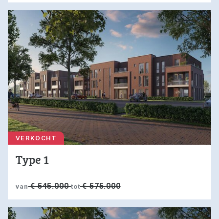
VERKOCHT
Type 1
€ 545.000
€ 575.000
van
tot