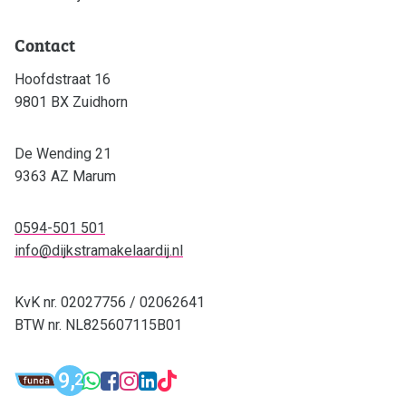
Contact
Hoofdstraat 16
9801 BX Zuidhorn
De Wending 21
9363 AZ Marum
0594-501 501
info@dijkstramakelaardij.nl
KvK nr. 02027756 / 02062641
BTW nr. NL825607115B01
Funda: Dijkstra Makelaardij & Financieel 
9,
WhatsApp: 0594-501 501
Facebook: Dijkstra M
Instagram: Dijkstra
LinkedIn: Dijkstra
TikTok: Dijkstra
2
Dijkstra Makelaardij & Financieel adv