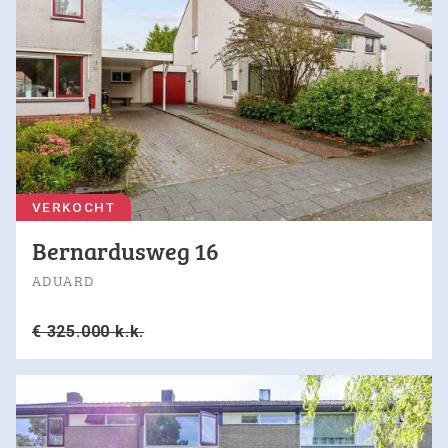
0594-501 501
info@dijkstramakelaardij.nl
KvK nr. 02027756 / 02062641
BTW nr. NL825607115B01
VERKOCHT
Bernardusweg 16
ADUARD
€ 325.000 k.k.