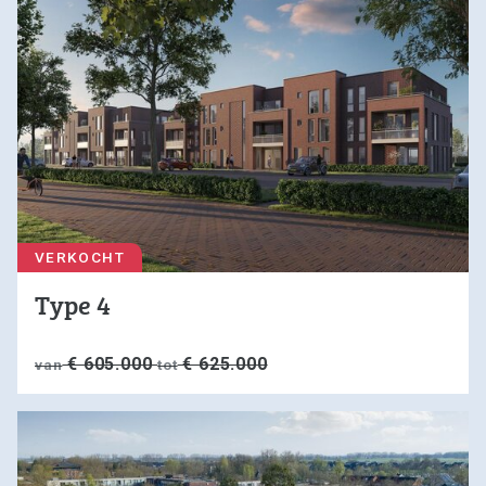
VERKOCHT
Type 4
€ 605.000
€ 625.000
van
tot