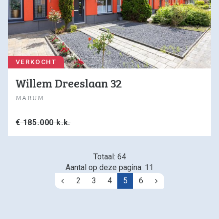
VERKOCHT
Willem Dreeslaan 32
MARUM
€ 185.000 k.k.
Totaal: 64
Aantal op deze pagina: 11
2
3
4
5
6
Vorige
Volgende