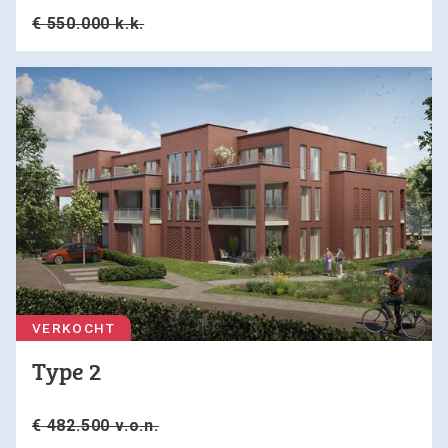
€ 550.000 k.k.
VERKOCHT
Type 2
€ 482.500 v.o.n.