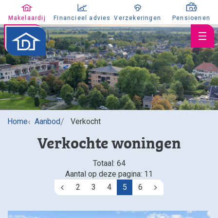
Makelaardij
Financieel advies
Verzekeringen
Pensioenen
Huis verkopen
Home
Aanbod
Verkocht
Huis kopen
Verkochte woningen
Huis taxeren
Aanbod
Totaal: 64
Koopaanbod
Aantal op deze pagina: 11
Huuraanbod
2
3
4
5
6
Vorige
Volgende
Nieuwbouw
Aangekocht