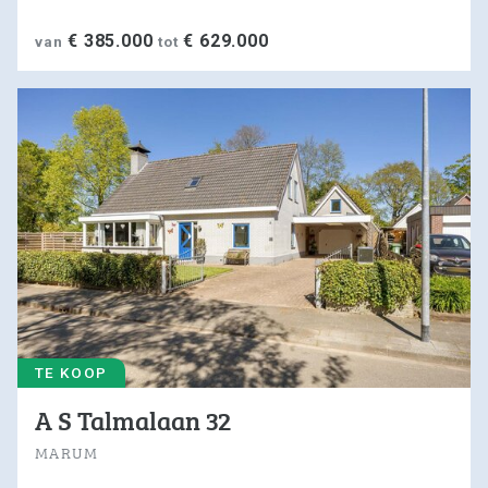
€ 385.000
€ 629.000
van
tot
TE KOOP
A S Talmalaan 32
MARUM