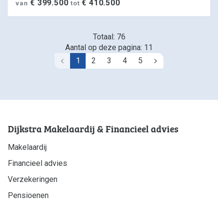
€ 399.500
€ 410.500
van
tot
Totaal: 76
Aantal op deze pagina: 11
1
2
3
4
5
Vorige
Volgende
Dijkstra Makelaardij & Financieel advies
Makelaardij
Financieel advies
Verzekeringen
Pensioenen