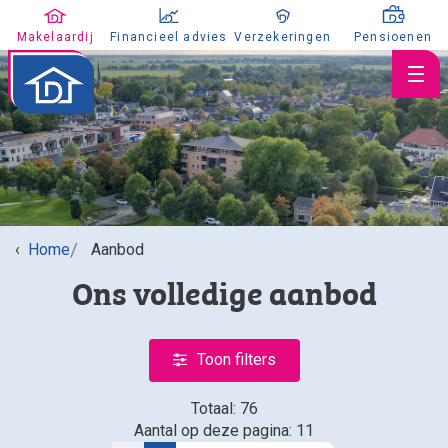
Makelaardij
Financieel advies
Verzekeringen
Pensioenen
Huis verkopen
Home
Aanbod
Huis kopen
Ons volledige aanbod
Huis taxeren
Aanbod
Koopaanbod
Toon filters
Huuraanbod
Totaal: 76
Nieuwbouw
Aantal op deze pagina: 11
Aangekocht