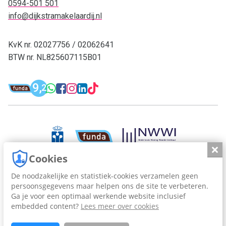
0594-501 501
info@dijkstramakelaardij.nl
KvK nr. 02027756 / 02062641
BTW nr. NL825607115B01
Funda: Dijkstra Makelaardij & Financieel 
9,
WhatsApp: 0594-501 501
Facebook: Dijkstra M
Instagram: Dijkstra
LinkedIn: Dijkstra
TikTok: Dijkstra
2
Dijkstra Makelaardij & Financieel adv
Slui
Cookies
De noodzakelijke en statistiek-cookies verzamelen geen
persoonsgegevens maar helpen ons de site te verbeteren.
Dijkstra Makelaardij en Financieel Advies, sinds 1963.
Ga je voor een optimaal werkende website inclusief
embedded content?
Lees meer over cookies
Cookies