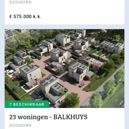
ZUIDHORN
€ 575.000 k.k.
7 BESCHIKBAAR
23 woningen - BALKHUYS
ZUIDHORN