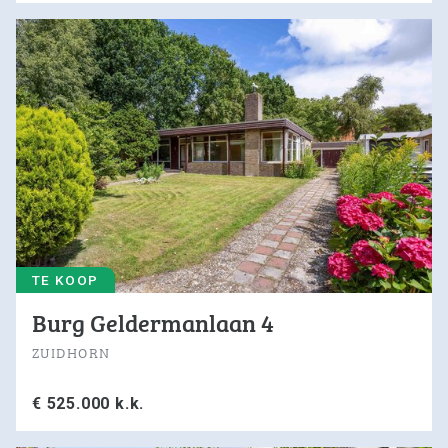
0594-501 501
info@dijkstramakelaardij.nl
KvK nr. 02027756 / 02062641
BTW nr. NL825607115B01
TE KOOP
Burg Geldermanlaan 4
ZUIDHORN
€ 525.000 k.k.