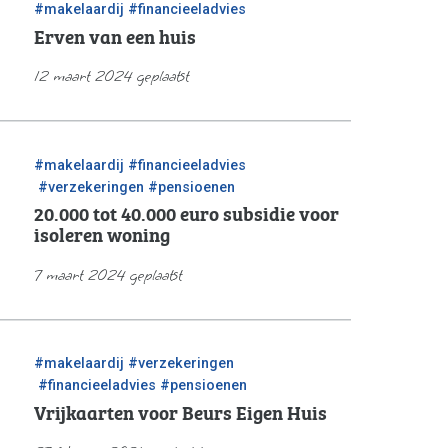
/
#makelaardij
#financieeladvies
Erven van een huis
12 maart 2024 geplaatst
/
#makelaardij
#financieeladvies
/
/
#verzekeringen
#pensioenen
20.000 tot 40.000 euro subsidie voor
isoleren woning
7 maart 2024 geplaatst
/
#makelaardij
#verzekeringen
/
/
#financieeladvies
#pensioenen
Vrijkaarten voor Beurs Eigen Huis