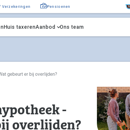
F
Verzekeringen
Pensioenen
en
Huis taxeren
Aanbod
Ons team
at gebeurt er bij overlijden?
hypotheek -
ij overlijden?