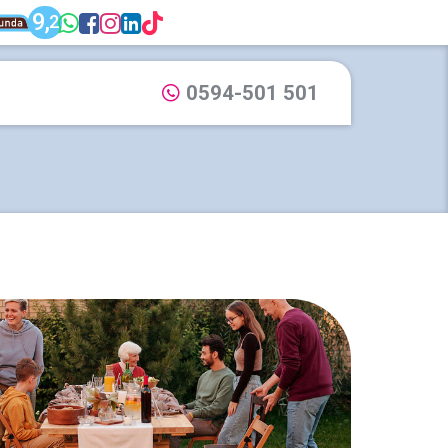
unda: Dijkstra Makelaardij & Financieel adv
9,
WhatsApp: 0594-501 501
Facebook: Dijkstra Mak
Instagram: Dijkstra M
LinkedIn: Dijkstra M
TikTok: Dijkstra M
2
Dijkstra Makelaardij & Financieel advies
0594-501 501
Bel ons via: