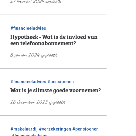
27 februari 2024 geplaatst
#financieeladvies
Hypotheek - Wat is de invloed van
een telefoonabonnement?
8 januari 2024 geplaatst
/
#financieeladvies
#pensioenen
Wat is je slimste goede voornemen?
28 december 2023 geplaatst
/
/
#makelaardij
#verzekeringen
#pensioenen
/
#financieeladvies