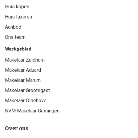
Huis kopen
Verkocht
Huis taxeren
Ons team
Aanbod
Ons team
Dijkstra Makelaardij & Financieel advies
Werkgebied
Makelaardij
Makelaar Zuidhorn
Financieel advies
Makelaar Aduard
Verzekeringen
Makelaar Marum
Pensioenen
Makelaar Grootegast
Makelaar Oldehove
Makelaardij
NVM Makelaar Groningen
Huis verkopen
Huis kopen
Over ons
Huis taxeren