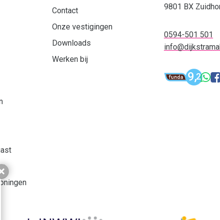
9801 BX Zuidho
Contact
Onze vestigingen
0594-501 501
Downloads
info@dijkstramak
Werken bij
Funda: Dijk
9,
W
2
Dijks
n
gast
ve
Sluiten
oningen