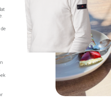
dat
e.
 de
jn
k
oek
or