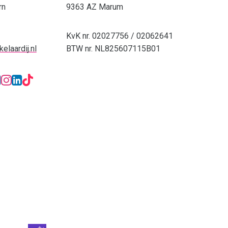
rn
9363 AZ Marum
KvK nr. 02027756 / 02062641
elaardij.nl
BTW nr. NL825607115B01
stra Makelaardij & Financieel advies
hatsApp: 0594-501 501
Facebook: Dijkstra Makelaardi
Instagram: Dijkstra Makelaa
LinkedIn: Dijkstra Makelaa
TikTok: Dijkstra Makelaar
tra Makelaardij & Financieel advies op Funda 