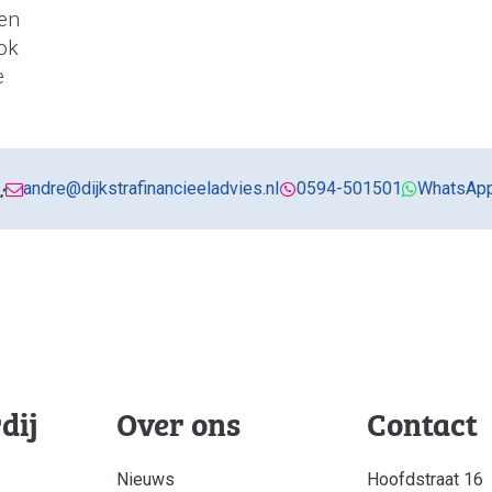
een
ok
e
:
andre@dijkstrafinancieeladvies.nl
0594-501501
WhatsApp
dij
Over ons
Contact
Nieuws
Hoofdstraat 16