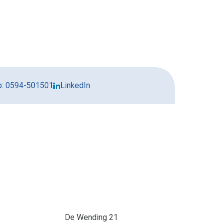
: 0594-501501
LinkedIn
De Wending 21