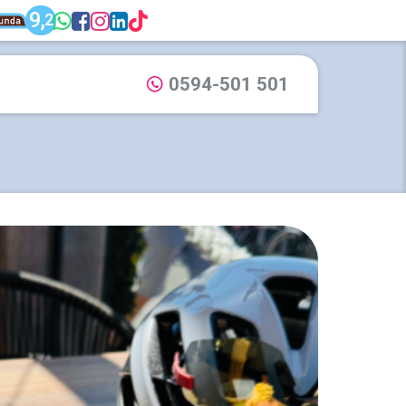
unda: Dijkstra Makelaardij & Financieel adv
9,
WhatsApp: 0594-501 501
Facebook: Dijkstra Mak
Instagram: Dijkstra M
LinkedIn: Dijkstra M
TikTok: Dijkstra M
2
Dijkstra Makelaardij & Financieel advies
0594-501 501
Bel ons via: