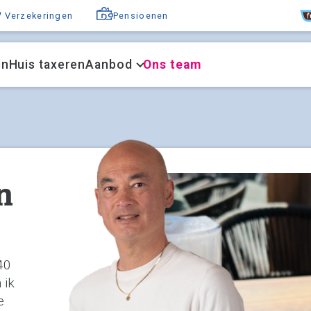
F
Verzekeringen
Pensioenen
en
Huis taxeren
Aanbod
Ons team
n
40
 ik
e