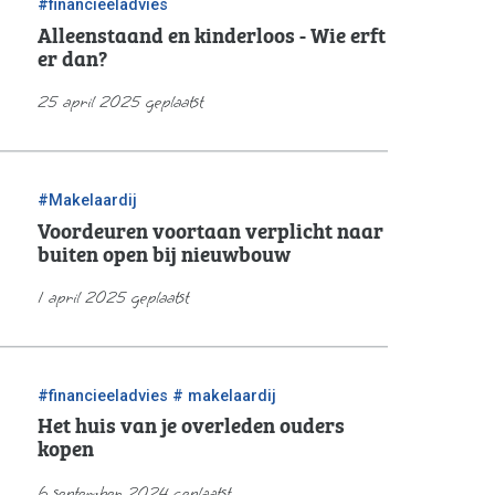
#financieeladvies
Alleenstaand en kinderloos - Wie erft
er dan?
25 april 2025 geplaatst
#Makelaardij
Voordeuren voortaan verplicht naar
buiten open bij nieuwbouw
1 april 2025 geplaatst
/
#financieeladvies
# makelaardij
Het huis van je overleden ouders
kopen
6 september 2024 geplaatst