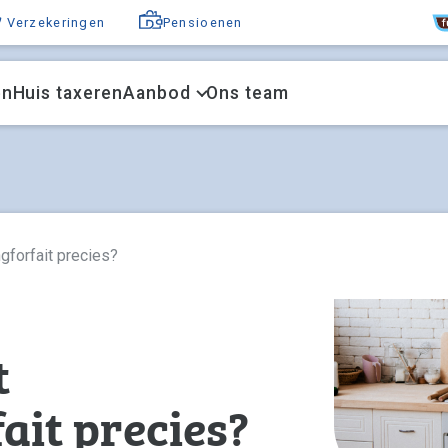
F
Verzekeringen
Pensioenen
en
Huis taxeren
Aanbod
Ons team
gforfait precies?
t
ait precies?