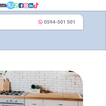
unda: Dijkstra Makelaardij & Financieel adv
9,
WhatsApp: 0594-501 501
Facebook: Dijkstra Mak
Instagram: Dijkstra M
LinkedIn: Dijkstra M
TikTok: Dijkstra M
2
Dijkstra Makelaardij & Financieel advies
0594-501 501
Bel ons via: