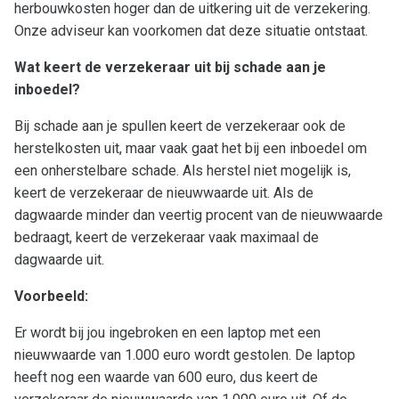
0594-501 501
herbouwkosten hoger dan de uitkering uit de verzekering.
info@dijkstramakelaardij.nl
Onze adviseur kan voorkomen dat deze situatie ontstaat.
KvK nr. 02027756 / 02062641
Wat keert de verzekeraar uit bij schade aan je
BTW nr. NL825607115B01
inboedel?
Bij schade aan je spullen keert de verzekeraar ook de
herstelkosten uit, maar vaak gaat het bij een inboedel om
een onherstelbare schade. Als herstel niet mogelijk is,
keert de verzekeraar de nieuwwaarde uit. Als de
dagwaarde minder dan veertig procent van de nieuwwaarde
bedraagt, keert de verzekeraar vaak maximaal de
dagwaarde uit.
Voorbeeld:
Er wordt bij jou ingebroken en een laptop met een
nieuwwaarde van 1.000 euro wordt gestolen. De laptop
heeft nog een waarde van 600 euro, dus keert de