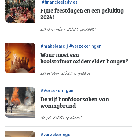
/
#financieeladvies
Fijne feestdagen en een gelukkig
2024!
23 december 2023 geplaatst
/
#makelaardij
#verzekeringen
Waar moet een
koolstofmonoxidemelder hangen?
28 oktober 2023 geplaatst
#Verzekeringen
De vijf hoofdoorzaken van
woningbrand
10 juli 2023 geplaatst
#verzekeringen