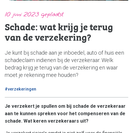
Verkocht
10 juni 2023 geplaatst
Ons team
Schade: wat krijg je terug
van de verzekering?
Dijkstra Makelaardij & Financieel advies
Je kunt bij schade aan je inboedel, auto of huis een
Makelaardij
schadeclaim indienen bij de verzekeraar. Welk
Financieel advies
bedrag krijg je terug van de verzekering en waar
moet je rekening mee houden?
Verzekeringen
Pensioenen
#verzekeringen
Makelaardij
Je verzekert je spullen om bij schade de verzekeraar
Huis verkopen
aan te kunnen spreken voor het compenseren van de
Huis kopen
schade. Wat keren verzekeraars uit?
Huis taxeren