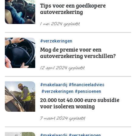
Tips voor een goedkopere
autoverzekering
1 mei 2024 geplaatst
#verzekeringen
Mag de premie voor een
autoverzekering verschillen?
12 april 2024 geplaatst
/
#makelaardij
#financieeladvies
/
/
#verzekeringen
#pensioenen
20.000 tot 40.000 euro subsidie
voor isoleren woning
7 maart 2024 geplaatst
/
#makelaardij
#verzekeringen