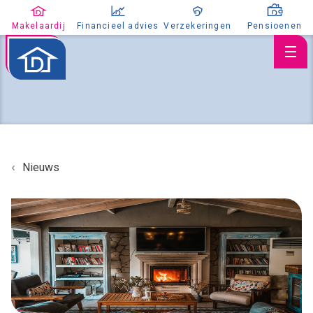
Makelaardij
Financieel advies
Verzekeringen
Pensioenen
Huis verkopen
Nieuws
Huis kopen
Huis taxeren
Aanbod
Koopaanbod
Huuraanbod
Nieuwbouw
Aangekocht