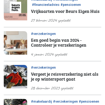
/
/
#financieeladvies
#pensioenen
Vrijkaarten voor Beurs Eigen Huis
27 februari 2024 geplaatst
#verzekeringen
Een goed begin van 2024 -
Controleer je verzekeringen
4 januari 2024 geplaatst
#verzekeringen
Vergeet je reisverzekering niet als
je op wintersport gaat
28 december 2023 geplaatst
/
/
#makelaardij
#verzekeringen
#pensioenen