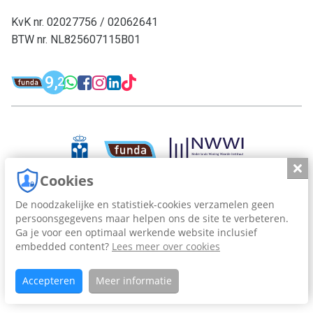
KvK nr. 02027756 / 02062641
BTW nr. NL825607115B01
Funda: Dijkstra Makelaardij & Financieel 
9,
WhatsApp: 0594-501 501
Facebook: Dijkstra M
Instagram: Dijkstra
LinkedIn: Dijkstra
TikTok: Dijkstra
2
Dijkstra Makelaardij & Financieel adv
Slui
Cookies
De noodzakelijke en statistiek-cookies verzamelen geen
persoonsgegevens maar helpen ons de site te verbeteren.
Dijkstra Makelaardij en Financieel Advies, sinds 1963.
Ga je voor een optimaal werkende website inclusief
embedded content?
Lees meer over cookies
Cookies
Privacy
Accepteren
Meer informatie
Realisatie: The Publishing Factory