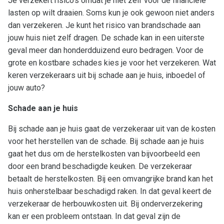
Je verzekert risico’s omdat je niet zelf voor de financiële
Aanbod
lasten op wilt draaien. Soms kun je ook gewoon niet anders
Ons team
dan verzekeren. Je kunt het risico van brandschade aan
jouw huis niet zelf dragen. De schade kan in een uiterste
Over ons
geval meer dan honderdduizend euro bedragen. Voor de
grote en kostbare schades kies je voor het verzekeren. Wat
Nieuws
keren verzekeraars uit bij schade aan je huis, inboedel of
Contact
jouw auto?
Onze vestigingen
Schade aan je huis
Downloads
Werken bij
Bij schade aan je huis gaat de verzekeraar uit van de kosten
voor het herstellen van de schade. Bij schade aan je huis
Contact
gaat het dus om de herstelkosten van bijvoorbeeld een
door een brand beschadigde keuken. De verzekeraar
Hoofdstraat 16
betaalt de herstelkosten. Bij een omvangrijke brand kan het
9801 BX Zuidhorn
huis onherstelbaar beschadigd raken. In dat geval keert de
De Wending 21
verzekeraar de herbouwkosten uit. Bij onderverzekering
9363 AZ Marum
kan er een probleem ontstaan. In dat geval zijn de