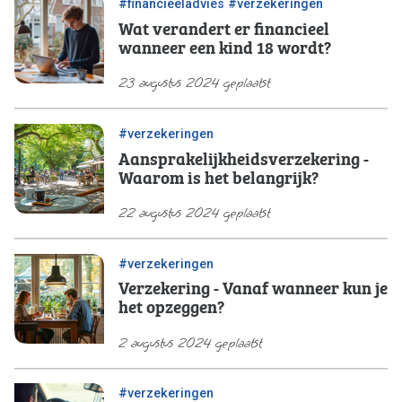
/
#financieeladvies
#verzekeringen
Wat verandert er financieel
wanneer een kind 18 wordt?
23 augustus 2024 geplaatst
#verzekeringen
Aansprakelijkheidsverzekering -
Waarom is het belangrijk?
22 augustus 2024 geplaatst
#verzekeringen
Verzekering - Vanaf wanneer kun je
het opzeggen?
2 augustus 2024 geplaatst
#verzekeringen