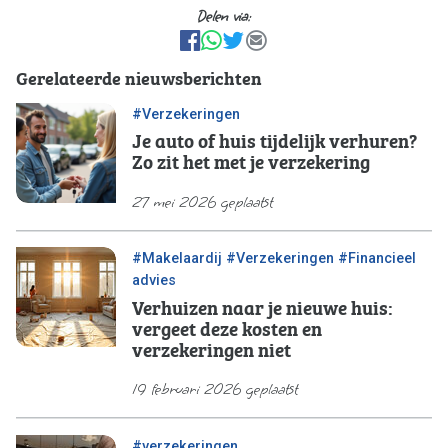
Delen via:
facebook
WhatsApp
Tweet
E-mail
Gerelateerde nieuwsberichten
#Verzekeringen
Je auto of huis tijdelijk verhuren?
Zo zit het met je verzekering
27 mei 2026 geplaatst
/
/
#Makelaardij
#Verzekeringen
#Financieel
advies
Verhuizen naar je nieuwe huis:
vergeet deze kosten en
verzekeringen niet
19 februari 2026 geplaatst
#verzekeringen