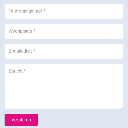
0594-501 501
info@dijkstramakelaardij.nl
KvK nr. 02027756 / 02062641
BTW nr. NL825607115B01
Versturen