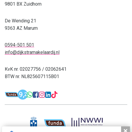
9801 BX Zuidhorn
De Wending 21
9363 AZ Marum
0594-501 501
info@dijkstramakelaardij.nl
KvK nr. 02027756 / 02062641
BTW nr. NL825607115B01
Funda: Dijkstra Makelaardij & Financieel 
9,
WhatsApp: 0594-501 501
Facebook: Dijkstra M
Instagram: Dijkstra
LinkedIn: Dijkstra
TikTok: Dijkstra
2
Dijkstra Makelaardij & Financieel adv