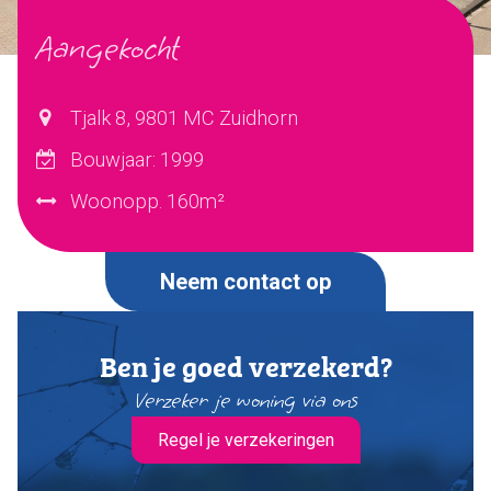
Aangekocht
Verkocht
Ons team
Tjalk 8, 9801 MC Zuidhorn
Bouwjaar: 1999
Dijkstra Makelaardij & Financieel advies
Woonopp. 160m²
Makelaardij
Financieel advies
Verzekeringen
Neem contact op
Pensioenen
Ben je goed verzekerd?
Makelaardij
Verzeker je woning via ons
Huis verkopen
Huis kopen
Regel je verzekeringen
Huis taxeren