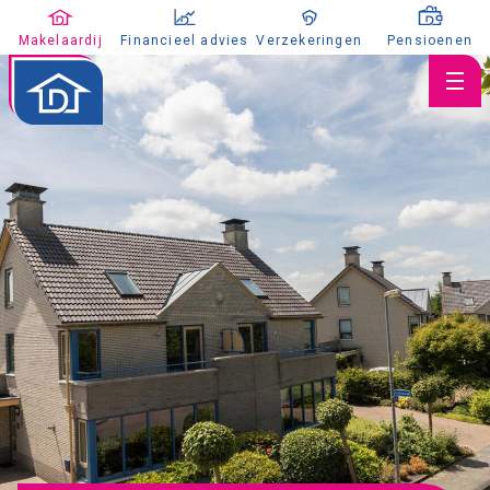
Makelaardij
Financieel advies
Verzekeringen
Pensioenen
Huis verkopen
Huis kopen
Huis taxeren
Aanbod
Koopaanbod
Huuraanbod
Nieuwbouw
Aangekocht