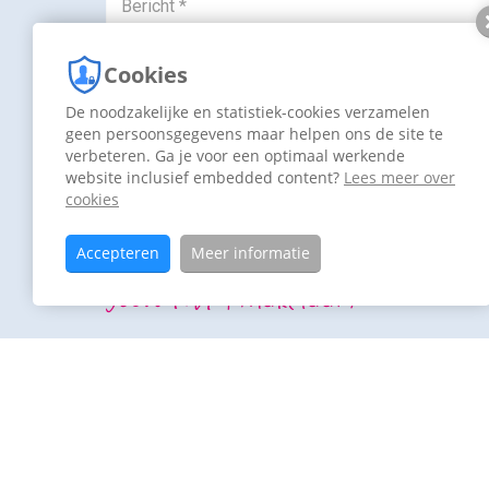
Cookies
De noodzakelijke en statistiek-cookies verzamelen
geen persoonsgegevens maar helpen ons de site te
verbeteren. Ga je voor een optimaal werkende
website inclusief embedded content?
Lees meer over
Versturen
cookies
Lees onze voorwaarden:
Cookies
en
Privacy
Accepteren
Meer informatie
Jouw NVM makelaar:
Dijkstra Makelaa
0594-501 501
0594-501 501