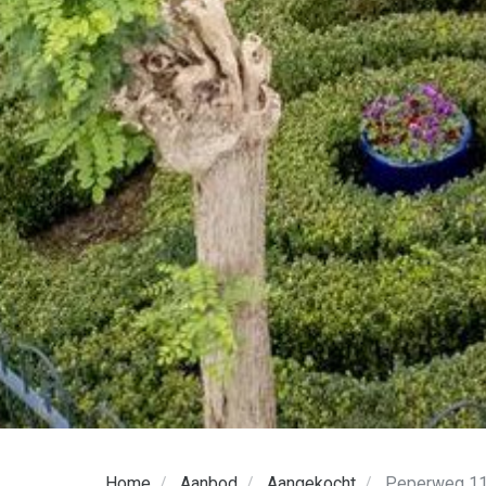
Home
Aanbod
Aangekocht
Peperweg 1