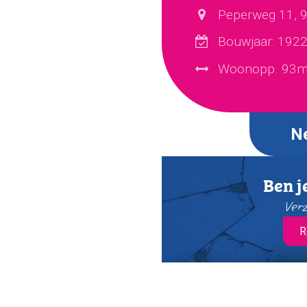
Peperweg 11, 
Bouwjaar: 192
Woonopp. 93m
N
Ben j
Verz
R