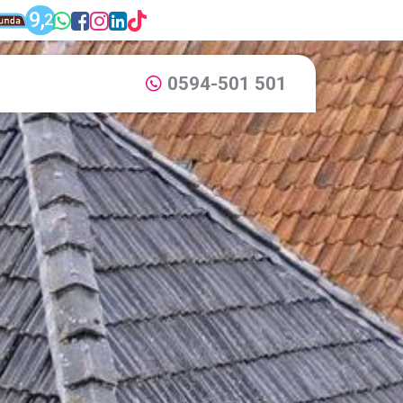
unda: Dijkstra Makelaardij & Financieel adv
9,
WhatsApp: 0594-501 501
Facebook: Dijkstra Mak
Instagram: Dijkstra M
LinkedIn: Dijkstra M
TikTok: Dijkstra M
2
Dijkstra Makelaardij & Financieel advies
0594-501 501
Bel ons via: