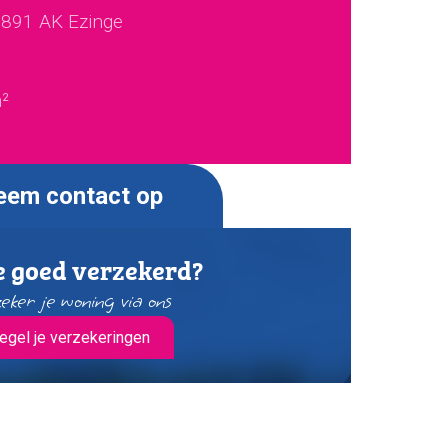
9891 AK Ezinge
2
²
eem contact op
e goed verzekerd?
eker je woning via ons
egel je verzekeringen