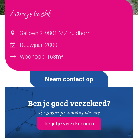
Aangekocht
Verkocht
Ons team
Galjoen 2, 9801 MZ Zuidhorn
Bouwjaar: 2000
Dijkstra Makelaardij & Financieel advies
Woonopp. 163m²
Makelaardij
Financieel advies
Verzekeringen
Neem contact op
Pensioenen
Ben je goed verzekerd?
Makelaardij
Verzeker je woning via ons
Huis verkopen
Huis kopen
Regel je verzekeringen
Huis taxeren