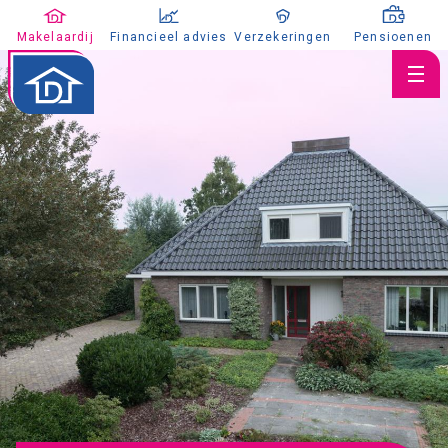
Makelaardij
Financieel advies
Verzekeringen
Pensioenen
Huis verkopen
Huis kopen
Huis taxeren
Aanbod
Koopaanbod
Huuraanbod
Nieuwbouw
Aangekocht