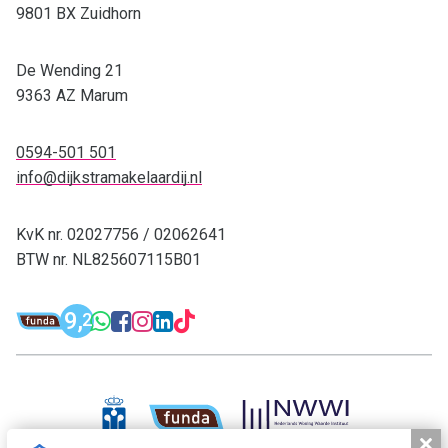
9801 BX Zuidhorn
De Wending 21
9363 AZ Marum
0594-501 501
info@dijkstramakelaardij.nl
KvK nr. 02027756 / 02062641
BTW nr. NL825607115B01
Funda: Dijkstra Makelaardij & Financieel 
9,
WhatsApp: 0594-501 501
Facebook: Dijkstra M
Instagram: Dijkstra
LinkedIn: Dijkstra
TikTok: Dijkstra
2
Dijkstra Makelaardij & Financieel adv