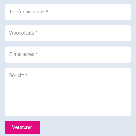
0594-501 501
info@dijkstramakelaardij.nl
KvK nr. 02027756 / 02062641
BTW nr. NL825607115B01
Versturen