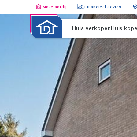
Makelaardij
Financieel advies
Huis verkopen
Huis kop