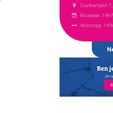
Duinkampen 1,
Bouwjaar: 196
Woonopp. 149
N
Ben j
Verz
R