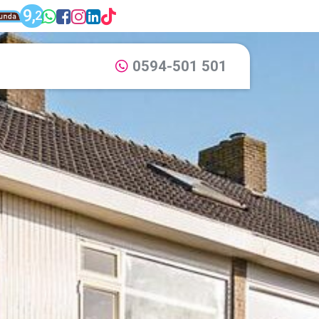
unda: Dijkstra Makelaardij & Financieel adv
9,
WhatsApp: 0594-501 501
Facebook: Dijkstra Mak
Instagram: Dijkstra M
LinkedIn: Dijkstra M
TikTok: Dijkstra M
2
Dijkstra Makelaardij & Financieel advies
0594-501 501
Bel ons via: