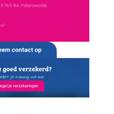
 9765 BA Paterswolde
7
m²
eem contact op
e goed verzekerd?
eker je woning via ons
egel je verzekeringen