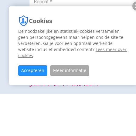
Cookies
De noodzakelijke en statistiek-cookies verzamelen
geen persoonsgegevens maar helpen ons de site te
verbeteren. Ga je voor een optimaal werkende
website inclusief embedded content?
Lees meer over
Versturen
cookies
Lees onze voorwaarden:
Cookies
en
Privacy
Accepteren
Meer informatie
Jouw NVM makelaar:
Dijkstra Makelaa
0594-501 501
0594-501 501