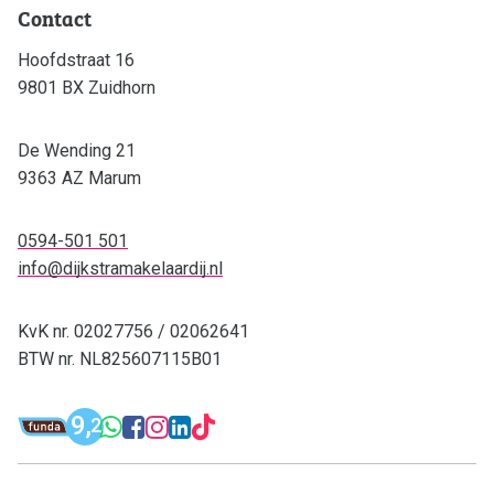
Contact
Hoofdstraat 16
9801 BX Zuidhorn
De Wending 21
9363 AZ Marum
0594-501 501
info@dijkstramakelaardij.nl
KvK nr. 02027756 / 02062641
BTW nr. NL825607115B01
Funda: Dijkstra Makelaardij & Financieel 
9,
WhatsApp: 0594-501 501
Facebook: Dijkstra M
Instagram: Dijkstra
LinkedIn: Dijkstra
TikTok: Dijkstra
2
Dijkstra Makelaardij & Financieel adv