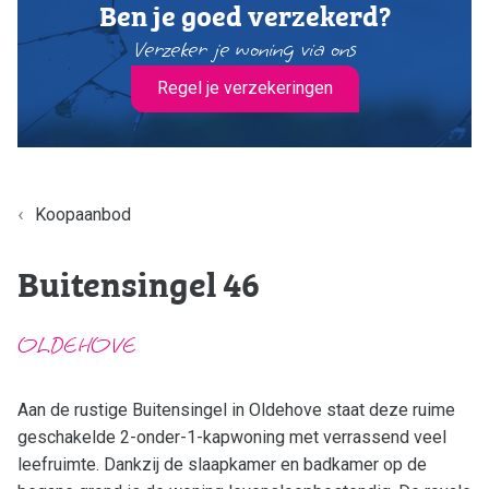
Ben je goed verzekerd?
Aanbod
Verzeker je woning via ons
Ons team
Regel je verzekeringen
Over ons
Nieuws
Contact
Onze vestigingen
Koopaanbod
Downloads
Buitensingel 46
Werken bij
Contact
OLDEHOVE
Hoofdstraat 16
9801 BX Zuidhorn
Aan de rustige Buitensingel in Oldehove staat deze ruime
De Wending 21
geschakelde 2-onder-1-kapwoning met verrassend veel
9363 AZ Marum
leefruimte. Dankzij de slaapkamer en badkamer op de