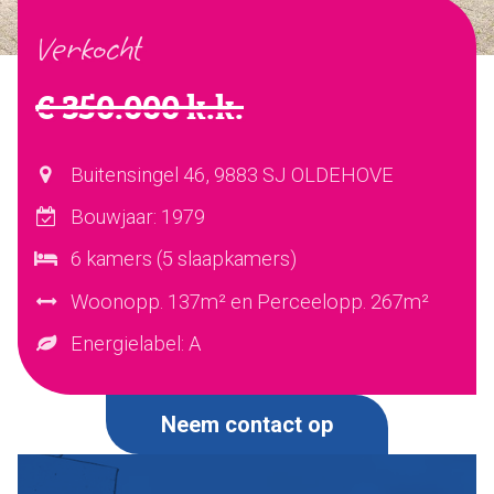
Verkocht
Verkocht
Ons team
€ 350.000 k.k.
Dijkstra Makelaardij & Financieel advies
Buitensingel 46, 9883 SJ OLDEHOVE
Makelaardij
Bouwjaar: 1979
Financieel advies
6 kamers (5 slaapkamers)
Verzekeringen
Woonopp. 137m² en Perceelopp. 267m²
Pensioenen
Energielabel: A
Makelaardij
Huis verkopen
Neem contact op
Huis kopen
Huis taxeren