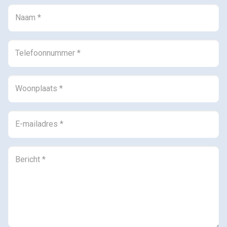
een groene omgeving met volop mogelijkheden om te
wandelen en fietsen. De stad Groningen ligt op ongeveer
25 minuten rijden met de auto en is ook goed bereikbaar
met het openbaar vervoer.
Ben jij op zoek naar een ruime en levensloopbestendige
woning op een rustige locatie? Plan dan snel een
bezichtiging aan de Buitensingel 46 in Oldehove!