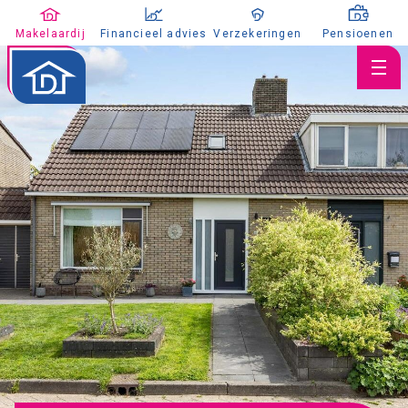
Makelaardij
Financieel advies
Verzekeringen
Pensioenen
Huis verkopen
Huis kopen
Huis taxeren
Aanbod
Koopaanbod
Huuraanbod
Nieuwbouw
Aangekocht