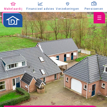
Makelaardij
Financieel advies
Verzekeringen
Pensioenen
Huis verkopen
Huis kopen
Huis taxeren
Aanbod
Koopaanbod
Huuraanbod
Nieuwbouw
Aangekocht