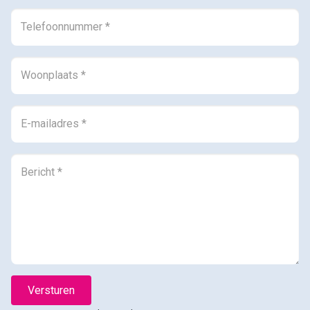
0594-501 501
info@dijkstramakelaardij.nl
KvK nr. 02027756 / 02062641
BTW nr. NL825607115B01
Versturen