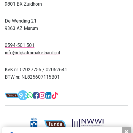
9801 BX Zuidhorn
De Wending 21
9363 AZ Marum
0594-501 501
info@dijkstramakelaardij.nl
KvK nr. 02027756 / 02062641
BTW nr. NL825607115B01
Funda: Dijkstra Makelaardij & Financieel 
9,
WhatsApp: 0594-501 501
Facebook: Dijkstra M
Instagram: Dijkstra
LinkedIn: Dijkstra
TikTok: Dijkstra
2
Dijkstra Makelaardij & Financieel adv