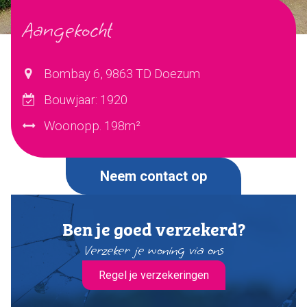
Aangekocht
Verkocht
Ons team
Bombay 6, 9863 TD Doezum
Bouwjaar: 1920
Dijkstra Makelaardij & Financieel advies
Woonopp. 198m²
Makelaardij
Financieel advies
Verzekeringen
Neem contact op
Pensioenen
Ben je goed verzekerd?
Makelaardij
Verzeker je woning via ons
Huis verkopen
Huis kopen
Regel je verzekeringen
Huis taxeren