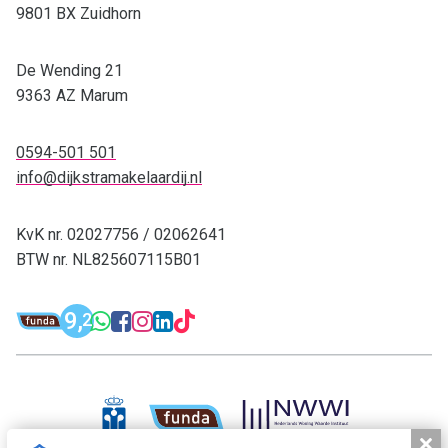
9801 BX Zuidhorn
De Wending 21
9363 AZ Marum
0594-501 501
info@dijkstramakelaardij.nl
KvK nr. 02027756 / 02062641
BTW nr. NL825607115B01
Funda: Dijkstra Makelaardij & Financieel 
9,
WhatsApp: 0594-501 501
Facebook: Dijkstra M
Instagram: Dijkstra
LinkedIn: Dijkstra
TikTok: Dijkstra
2
Dijkstra Makelaardij & Financieel adv