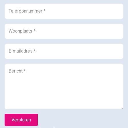
0594-501 501
info@dijkstramakelaardij.nl
KvK nr. 02027756 / 02062641
BTW nr. NL825607115B01
Versturen