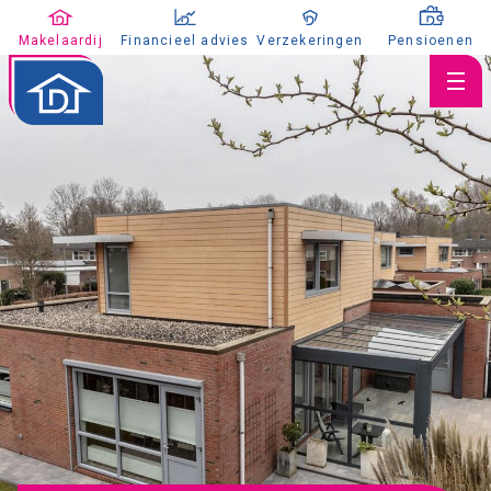
Makelaardij
Financieel advies
Verzekeringen
Pensioenen
Huis verkopen
Huis kopen
Huis taxeren
Aanbod
Koopaanbod
Huuraanbod
Nieuwbouw
Aangekocht