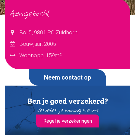
Aangekocht
Verkocht
Ons team
Bol 5, 9801 RC Zuidhorn
Bouwjaar: 2005
Dijkstra Makelaardij & Financieel advies
Woonopp. 159m²
Makelaardij
Financieel advies
Verzekeringen
Neem contact op
Pensioenen
Ben je goed verzekerd?
Makelaardij
Verzeker je woning via ons
Huis verkopen
Huis kopen
Regel je verzekeringen
Huis taxeren