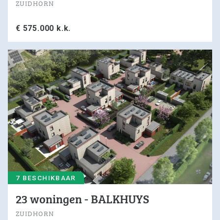
ZUIDHORN
€ 575.000 k.k.
7 BESCHIKBAAR
23 woningen - BALKHUYS
ZUIDHORN