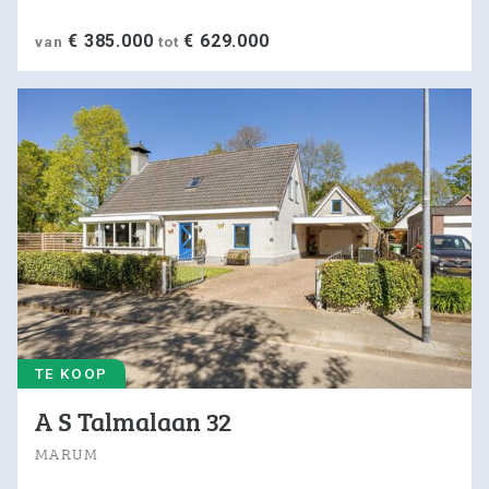
€ 385.000
€ 629.000
van
tot
TE KOOP
A S Talmalaan 32
MARUM