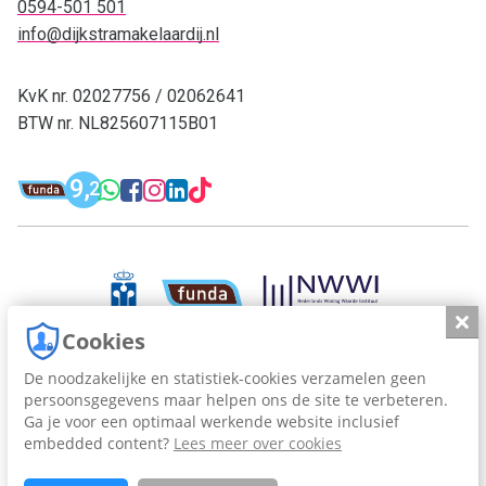
0594-501 501
info@dijkstramakelaardij.nl
KvK nr. 02027756 / 02062641
BTW nr. NL825607115B01
Funda: Dijkstra Makelaardij & Financieel 
9,
WhatsApp: 0594-501 501
Facebook: Dijkstra M
Instagram: Dijkstra
LinkedIn: Dijkstra
TikTok: Dijkstra
2
Dijkstra Makelaardij & Financieel adv
Slui
Cookies
De noodzakelijke en statistiek-cookies verzamelen geen
persoonsgegevens maar helpen ons de site te verbeteren.
Dijkstra Makelaardij en Financieel Advies, sinds 1963.
Ga je voor een optimaal werkende website inclusief
embedded content?
Lees meer over cookies
Cookies