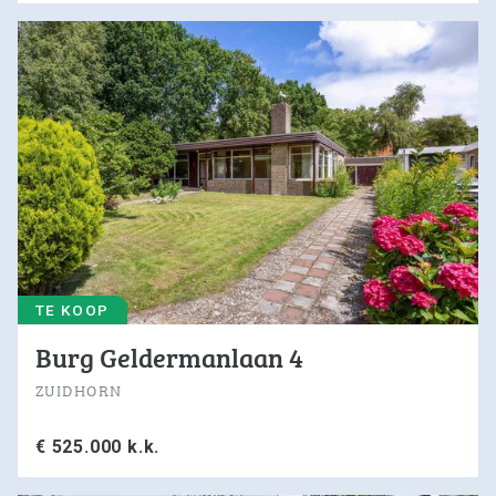
0594-501 501
info@dijkstramakelaardij.nl
KvK nr. 02027756 / 02062641
BTW nr. NL825607115B01
TE KOOP
Burg Geldermanlaan 4
ZUIDHORN
€ 525.000 k.k.