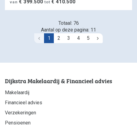
€ 399.500
€ 410.500
van
tot
Totaal: 76
Aantal op deze pagina: 11
1
2
3
4
5
Vorige
Volgende
Dijkstra Makelaardij & Financieel advies
Makelaardij
Financieel advies
Verzekeringen
Pensioenen