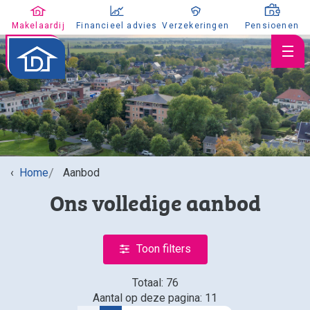
Makelaardij
Financieel advies
Verzekeringen
Pensioenen
Huis verkopen
Home
Aanbod
Huis kopen
Ons volledige aanbod
Huis taxeren
Aanbod
Koopaanbod
Toon filters
Huuraanbod
Totaal: 76
Nieuwbouw
Aantal op deze pagina: 11
Aangekocht